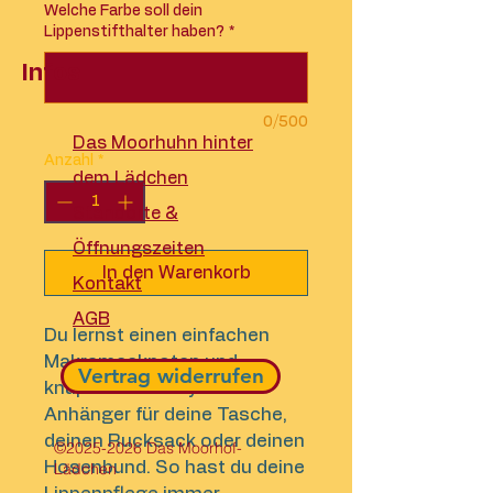
Welche Farbe soll dein
Lippenstifthalter haben?
*
Infos
0/500
Das Moorhuhn hinter
Anzahl
*
dem Lädchen
Standorte &
Öffnungszeiten
In den Warenkorb
Kontakt
AGB
Du lernst einen einfachen
Makrameeknoten und
Vertrag widerrufen
knüpfst einen stylischen
Anhänger für deine Tasche,
deinen Rucksack oder deinen
©
2025-2026
Das Moorhof-
Hosenbund. So hast du deine
Lädchen