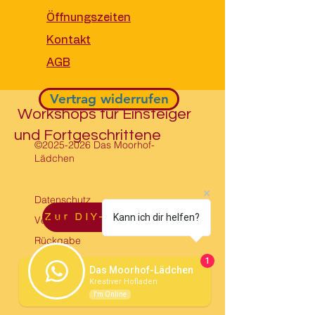
Öffnungszeiten
Kontakt
AGB
Vertrag widerrufen
Workshops für Einsteiger
und Fortgeschrittene
©
2025-2026
Das Moorhof-
Lädchen
Datenschutz
Kann ich dir helfen?
Zur DIY-Werkstatt
Versand
Rückgabe
Cookies
1
Das Moorhof-Lädchen
Impressum
Kreativer Hofladen
I'm Online