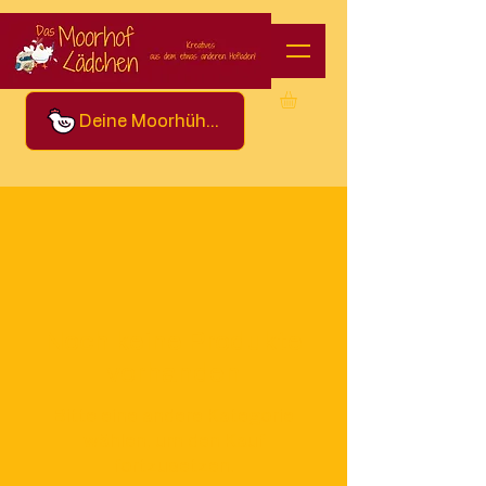
Deine Moorhühner
Noch keine Produkte
vorhanden
Bitte eine andere Kategorie
wählen, um den Kauf
fortzusetzen.