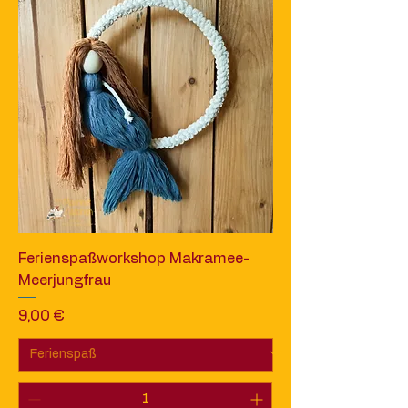
Ferienspaßworkshop Makramee-
Meerjungfrau
Preis
9,00 €