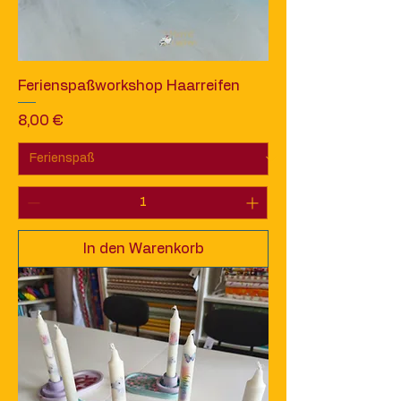
Ferienspaßworkshop Haarreifen
Preis
8,00 €
In den Warenkorb