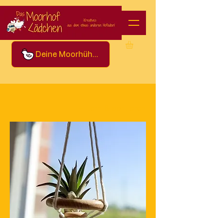
Deine Moorhühner
Filtern & sortieren