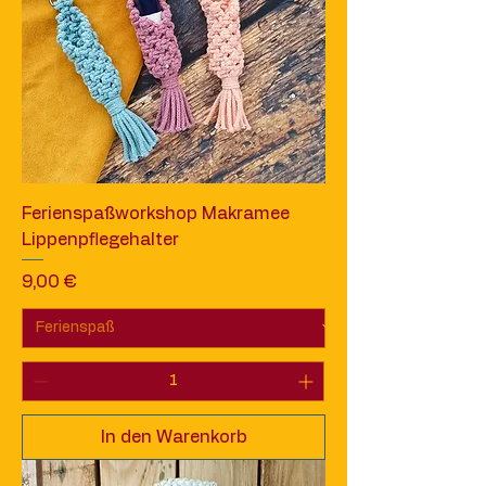
Ferienspaßworkshop Makramee
Lippenpflegehalter
Preis
9,00 €
In den Warenkorb